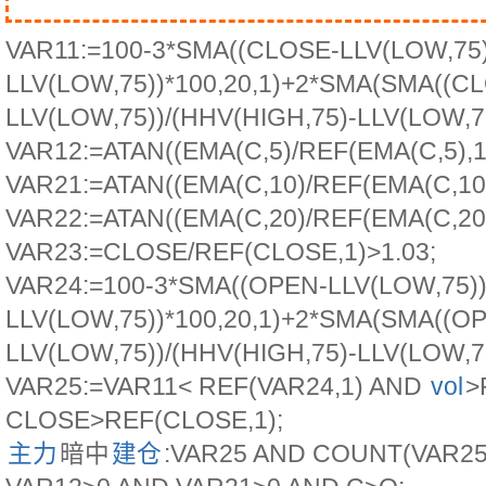
VAR11:=100-3*SMA((CLOSE-LLV(LOW,75)
LLV(LOW,75))*100,20,1)+2*SMA(SMA((C
LLV(LOW,75))/(HHV(HIGH,75)-LLV(LOW,75)
VAR12:=ATAN((EMA(C,5)/REF(EMA(C,5),1)
VAR21:=ATAN((EMA(C,10)/REF(EMA(C,10),
VAR22:=ATAN((EMA(C,20)/REF(EMA(C,20),
VAR23:=CLOSE/REF(CLOSE,1)>1.03;
VAR24:=100-3*SMA((OPEN-LLV(LOW,75))
LLV(LOW,75))*100,20,1)+2*SMA(SMA((O
LLV(LOW,75))/(HHV(HIGH,75)-LLV(LOW,75)
VAR25:=VAR11< REF(VAR24,1) AND
vol
>
CLOSE>REF(CLOSE,1);
主力
暗中
建仓
:VAR25 AND COUNT(VAR25