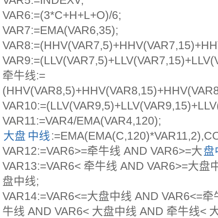
VAR5:=INDEXV;
VAR6:=(3*C+H+L+O)/6;
VAR7:=EMA(VAR6,35);
VAR8:=(HHV(VAR7,5)+HHV(VAR7,15)+HHV
VAR9:=(LLV(VAR7,5)+LLV(VAR7,15)+LLV(V
牵牛线:=
(HHV(VAR8,5)+HHV(VAR8,15)+HHV(VAR8
VAR10:=(LLV(VAR9,5)+LLV(VAR9,15)+LLV(
VAR11:=VAR4/EMA(VAR4,120);
大盘
中线
:=EMA(EMA(C,120)*VAR11,2),
VAR12:=VAR6>=牵牛线 AND VAR6>=大
盘
VAR13:=VAR6< 牵牛线 AND VAR6>=大
盘中线;
VAR14:=VAR6<=大盘中线 AND VAR6<=牵
牛线 AND VAR6< 大盘中线 AND 牵牛线< 