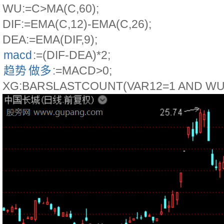
WU:=C>MA(C,60);
DIF:=EMA(C,12)-EMA(C,26);
DEA:=EMA(DIF,9);
macd
:=(DIF-DEA)*2;
趋势
做多
:=MACD>0;
XG:BARSLASTCOUNT(VAR12=1 AND W