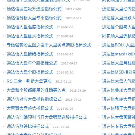
2021-05-10
通达信恶庄吸筹选股指标公式
通达信大盘动向
2021-03-02
通达信分析大盘专用指标公式
通达信大盘涨跌
2020-11-17
通达信大盘温度指标公式
通达信个股与大
2020-04-06
通达信大盘信息指标公式
同花顺大盘逃顶
2020-02-24
31
专做强势股主图之强于大盘买点选股指标公式
通达信BOLL大
通达信大盘情绪指标公式
通达信macd+kd
2019-11-28
2019-06-25
通达信大盘与个股指标公式
通达信大盘月线
2019-06-17
2019-06-24
通达信大盘个股指标公式
通达信MSD相对
2019-05-20
RSI三合一判断大盘更准
通达信大盘人气
2019-01-11
大盘和个股都能用的准确买入点
通达信叠加大盘
2018-08-29
通达信对应大盘指数指标公式
通达信九转大盘
2018-04-16
大智慧大盘趋势指标公式
通达信强于大盘
2018-02-26
通达信准确预判当日大盘强弱选股指标公式
通达信大盘预警
通达信涨跌比指标公式
通达信专看大盘
2018-01-17
2017-08-22