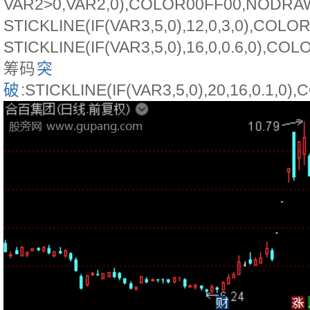
VAR2>0,VAR2,0),COLOR00FF00,NODRA
STICKLINE(IF(VAR3,5,0),12,0,3,0),COLO
STICKLINE(IF(VAR3,5,0),16,0,0.6,0),CO
筹码
突
破
:STICKLINE(IF(VAR3,5,0),20,16,0.1,0