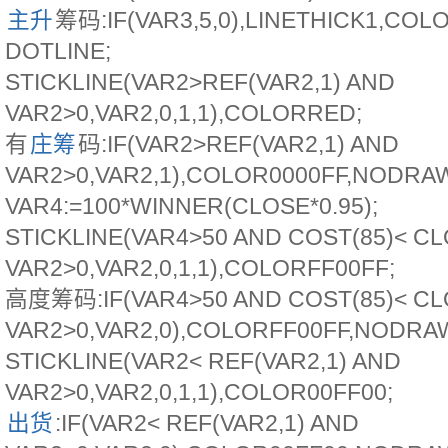
主升
筹码:IF(VAR3,5,0),LINETHICK1,CO
DOTLINE;
STICKLINE(VAR2>REF(VAR2,1) AND
VAR2>0,VAR2,0,1,1),COLORRED;
有
庄筹
码:IF(VAR2>REF(VAR2,1) AND
VAR2>0,VAR2,1),COLOR0000FF,NODRA
VAR4:=100*WINNER(CLOSE*0.95);
STICKLINE(VAR4>50 AND COST(85)< C
VAR2>0,VAR2,0,1,1),COLORFF00FF;
高度筹码:IF(VAR4>50 AND COST(85)< C
VAR2>0,VAR2,0),COLORFF00FF,NODRA
STICKLINE(VAR2< REF(VAR2,1) AND
VAR2>0,VAR2,0,1,1),COLOR00FF00;
出货
:IF(VAR2< REF(VAR2,1) AND