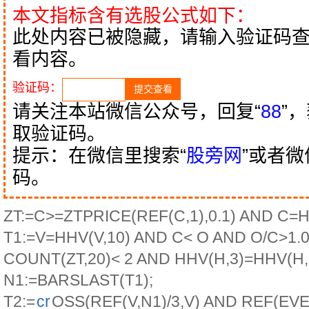
本文指标含有选股公式如下：
此处内容已被隐藏，请输入验证码
看内容。
验证码：
请关注本站微信公众号，回复“
88
”
取验证码。
提示：在微信里搜索“
股旁网
”或者
码。
ZT:=C>=ZTPRICE(REF(C,1),0.1) AND C=H
T1:=V=HHV(V,10) AND C< O AND O/C>1.
COUNT(ZT,20)< 2 AND HHV(H,3)=HHV(H,
N1:=BARSLAST(T1);
T2:=
cr
OSS(REF(V,N1)/3,V) AND REF(EV