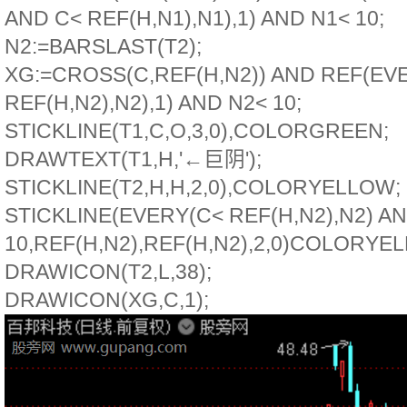
AND C< REF(H,N1),N1),1) AND N1< 10;
N2:=BARSLAST(T2);
XG:=CROSS(C,REF(H,N2)) AND REF(EV
REF(H,N2),N2),1) AND N2< 10;
STICKLINE(T1,C,O,3,0),COLORGREEN;
DRAWTEXT(T1,H,'←巨阴');
STICKLINE(T2,H,H,2,0),COLORYELLOW;
STICKLINE(EVERY(C< REF(H,N2),N2) A
10,REF(H,N2),REF(H,N2),2,0)COLORYE
DRAWICON(T2,L,38);
DRAWICON(XG,C,1);