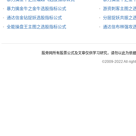
暴力擒金牛之金牛选股指标公式
游资刺客主图之
通达信金钻捉妖选股指标公式
分层捉妖共振之
全能操盘王主图之选股指标公式
通达信布林强攻
股旁网所有股票公式及文章仅供学习研究，请勿以此为依据进行股
©2009-2022 All rig