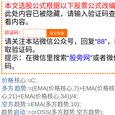
本文选股公式根据以下股票公式改
此处内容已被隐藏，请输入验证码
看内容。
验证码：
请关注本站微信公众号，回复“
88
”
取验证码。
提示：在微信里搜索“
股旁网
”或者
码。
价格
核心:=C;
多方
趋势
:=(EMA(价格核心,7)+EMA(价格核
心,21)+EMA(价格核心,34))/4;
空方
趋势:=EMA(多方趋势,10);
趋势
启动
:=
cr
OSS(多方趋势,空方趋势);