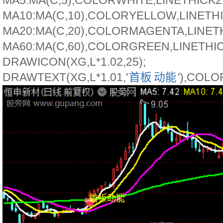
MA5:MA(C,5),COLORWHITE,LINETHICK2
MA10:MA(C,10),COLORYELLOW,LINETHI
MA20:MA(C,20),COLORMAGENTA,LINETH
MA60:MA(C,60),COLORGREEN,LINETHIC
DRAWICON(XG,L*1.02,25);
DRAWTEXT(XG,L*1.01,'
首板
动能
'),COL