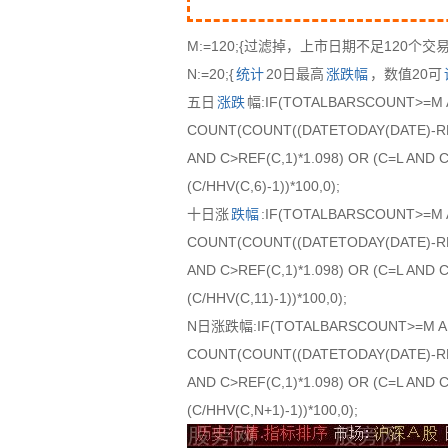
M:=120;{过滤掉，上市日期不足120个交
N:=20;{
统计
20日最高
涨跌幅
，数值20可
五日
涨跌
幅:IF(TOTALBARSCOUNT>=M 
COUNT(COUNT((DATETODAY(DATE)-RE
AND C>REF(C,1)*1.098) OR (C=L AND C<R
(C/HHV(C,6)-1))*100,0);
十日涨
跌幅
:IF(TOTALBARSCOUNT>=M 
COUNT(COUNT((DATETODAY(DATE)-RE
AND C>REF(C,1)*1.098) OR (C=L AND C<
(C/HHV(C,11)-1))*100,0);
N日涨跌幅:IF(TOTALBARSCOUNT>=M AN
COUNT(COUNT((DATETODAY(DATE)-RE
AND C>REF(C,1)*1.098) OR (C=L AND C<
(C/HHV(C,N+1)-1))*100,0);