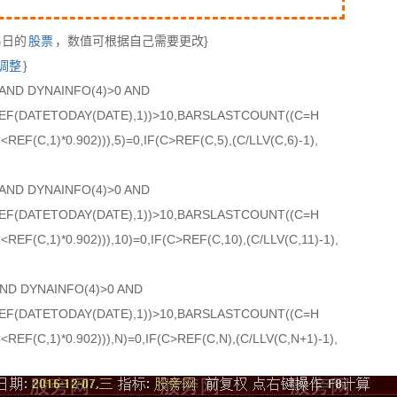
易日的
股票
，数值可根据自己需要更改}
调整
}
AND DYNAINFO(4)>0 AND
F(DATETODAY(DATE),1))>10,BARSLASTCOUNT((C=H
EF(C,1)*0.902))),5)=0,IF(C>REF(C,5),(C/LLV(C,6)-1),
AND DYNAINFO(4)>0 AND
F(DATETODAY(DATE),1))>10,BARSLASTCOUNT((C=H
REF(C,1)*0.902))),10)=0,IF(C>REF(C,10),(C/LLV(C,11)-1),
D DYNAINFO(4)>0 AND
F(DATETODAY(DATE),1))>10,BARSLASTCOUNT((C=H
REF(C,1)*0.902))),N)=0,IF(C>REF(C,N),(C/LLV(C,N+1)-1),