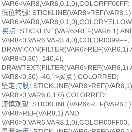
VAR6<VAR8,VAR6,0,1,0),COLORFF00FF;
低位转强: STICKLINE(VAR8>REF(VAR8,1)
VAR6>VAR8,VAR8,0,1,0),COLORYELLOW
买点
: STICKLINE(VAR6>REF(VAR6,1) A
VAR8<0,VAR6,VAR8,4,0),COLOR0099FF;
DRAWICON(FILTER(VAR6>REF(VAR6,1) 
VAR8<0,30),-140,4);
DRAWTEXT(FILTER(VAR6>REF(VAR6,1) 
VAR8<0,30),-40,'->买点'),COLORRED;
坚定
持股
: STICKLINE(VAR8>REF(VAR8,1
VAR8>0,VAR6,0,1,0),COLORRED;
谨慎观望: STICKLINE(VAR6<REF(VAR6,1)
VAR8>REF(VAR8,1) AND
VAR6>0,VAR6,VAR8,1,0),COLOR00FF00;
果断
持币
: STICKLINE(VAR6<REF(VAR6,1