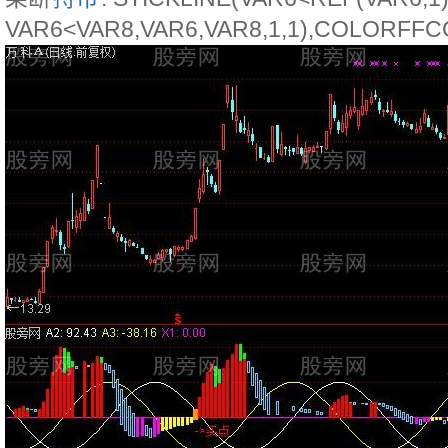
VAR6<VAR8,VAR6,VAR8,1,1),COLORFFC