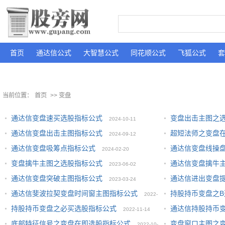
首页
通达信公式
大智慧公式
同花顺公式
飞狐公式
套
当前位置：
首页
>> 变盘
通达信变盘速买选股指标公式
变盘出击主图之
2024-10-11
通达信变盘出击主图指标公式
超短法师之变盘
2024-09-12
通达信变盘吸筹点指标公式
通达信变盘线操
2024-02-20
变盘擒牛主图之选股指标公式
通达信变盘擒牛
2023-06-02
通达信变盘突破主图指标公式
通达信进出变盘
2023-03-24
通达信斐波拉契变盘时间窗主图指标公式
持股持币变盘之
2022-
持股持币变盘之必买选股指标公式
通达信持股持币
2022-11-14
12-12
底部特征信号之变盘在即选股指标公式
变盘窗口主图之
2022-10-