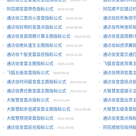
2020-02-03
2019-07-15
03
同花顺变盘带色指标公式
同花顺不应错过
2018-10-26
通达信江恩风火变盘指标公式
通达信捡死魚捞
2016-12-08
通达信好用的变盘点指标公式
通达信布林发轮
2016-08-09
通达信变盘周期计算主图指标公式
通达信变盘周期
2016-02-02
通达信绝处逢生主图指标公式
通达信如虎添翼
公式
2015-12-09
2016-01-28
通达信个股变盘监控指标公式
通达信变盘交通
2015-11-20
通达信变盘主图指标公式
飞狐变盘底背离
2015-11-06
飞狐五级变盘指标公式
通达信预测变盘
2015-04-21
通达信时间窗变盘主图指标公式
通达信变盘拐点
2013-03-16
通达信费氏数变盘主图指标公式
大智慧变盘提示
2013-01-13
大智慧变盘点指标公式
通达信变盘出货
2012-11-04
大智慧起步逃遁变盘主图指标公式
大智慧五级变盘
2012-05-30
大智慧预测变盘指标公式
通达信变盘点指
2011-06-04
通达信变盘前兆指标公式
同花顺放空段持
2011-03-05