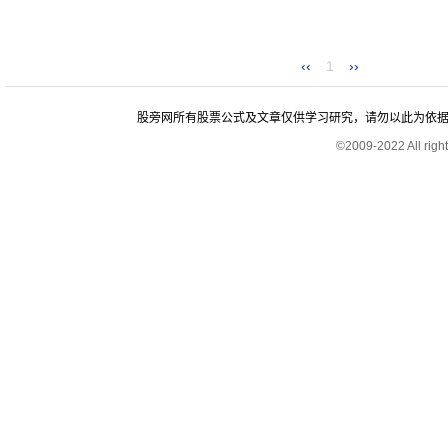
‹‹
1
››
股旁网所有股票公式及文章仅供学习研究，请勿以此为依据进行股
©2009-2022 All rig