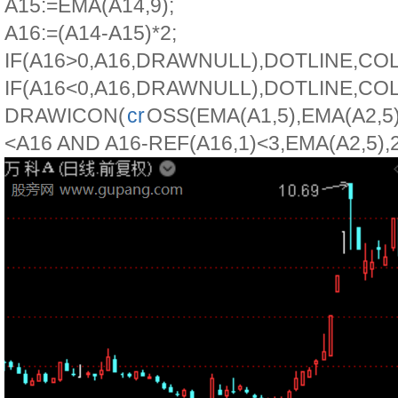
A15:=EMA(A14,9);
A16:=(A14-A15)*2;
IF(A16>0,A16,DRAWNULL),DOTLINE,CO
IF(A16<0,A16,DRAWNULL),DOTLINE,CO
DRAWICON(
cr
OSS(EMA(A1,5),EMA(A2,5)
<A16 AND A16-REF(A16,1)<3,EMA(A2,5),2