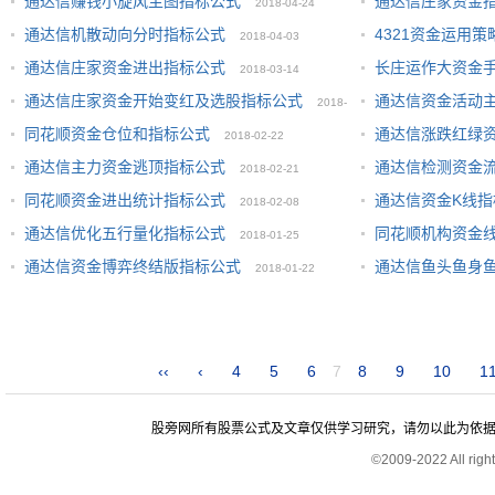
通达信赚钱小旋风主图指标公式
通达信庄家资金
2018-04-24
通达信机散动向分时指标公式
4321资金运用策
2018-04-03
通达信庄家资金进出指标公式
长庄运作大资金
2018-03-14
通达信庄家资金开始变红及选股指标公式
通达信资金活动
2018-
同花顺资金仓位和指标公式
通达信涨跌红绿
2018-02-22
03-05
通达信主力资金逃顶指标公式
通达信检测资金
2018-02-21
同花顺资金进出统计指标公式
通达信资金K线指
2018-02-08
通达信优化五行量化指标公式
同花顺机构资金
2018-01-25
通达信资金博弈终结版指标公式
通达信鱼头鱼身
2018-01-22
‹‹
‹
4
5
6
7
8
9
10
1
股旁网所有股票公式及文章仅供学习研究，请勿以此为依据进行股
©2009-2022 All rig