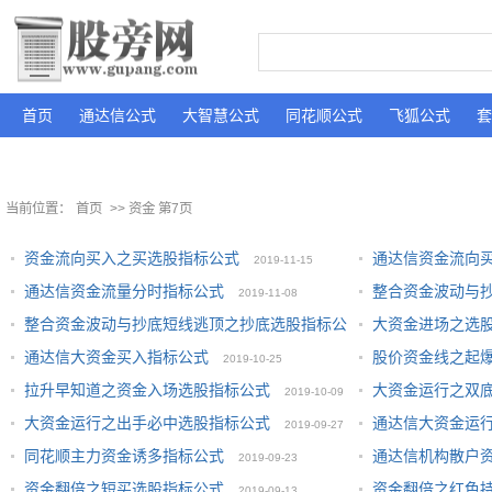
首页
通达信公式
大智慧公式
同花顺公式
飞狐公式
套
当前位置：
首页
>> 资金 第7页
资金流向买入之买选股指标公式
通达信资金流向
2019-11-15
通达信资金流量分时指标公式
整合资金波动与
2019-11-08
整合资金波动与抄底短线逃顶之抄底选股指标公
大资金进场之选
式
2019-10-28
通达信大资金买入指标公式
股价资金线之起
式
2019-10-25
2019-10-28
拉升早知道之资金入场选股指标公式
大资金运行之双
2019-10-09
大资金运行之出手必中选股指标公式
通达信大资金运
2019-09-27
同花顺主力资金诱多指标公式
通达信机构散户
2019-09-23
资金翻倍之短买选股指标公式
资金翻倍之红色
2019-09-13
19