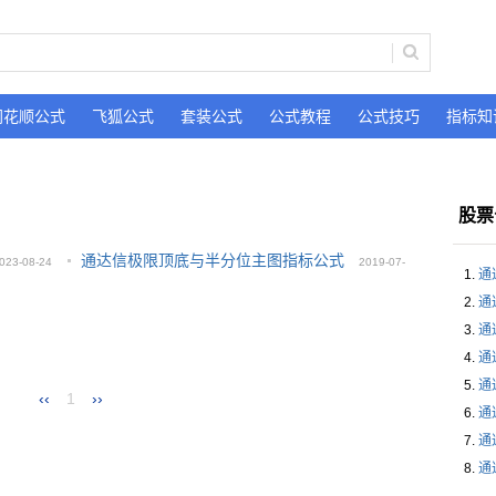
同花顺公式
飞狐公式
套装公式
公式教程
公式技巧
指标知
股票
通达信极限顶底与半分位主图指标公式
023-08-24
2019-07-
通
29
通
通
通
通
‹‹
1
››
通
通
通