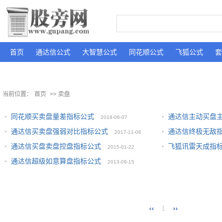
首页
通达信公式
大智慧公式
同花顺公式
飞狐公式
套
当前位置：
首页
>> 卖盘
同花顺买卖盘量差指标公式
通达信主动买盘
2018-06-07
通达信买卖盘强弱对比指标公式
通达信终极无敌
2017-11-06
09
通达信买盘卖盘控盘指标公式
飞狐讯雷天成指
2015-01-22
通达信超级如意算盘指标公式
2013-09-15
‹‹
1
››