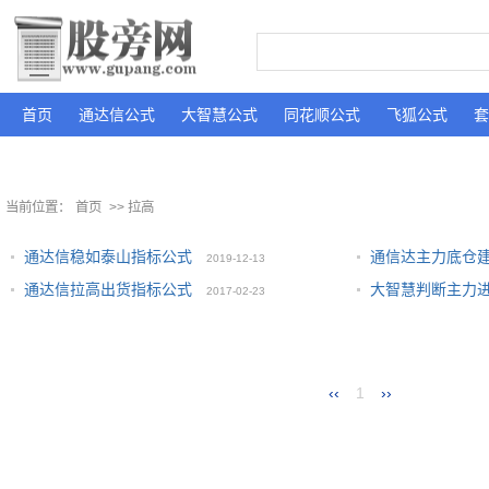
首页
通达信公式
大智慧公式
同花顺公式
飞狐公式
套
当前位置：
首页
>> 拉高
通达信稳如泰山指标公式
通信达主力底仓
2019-12-13
通达信拉高出货指标公式
大智慧判断主力
2017-02-23
08
2010-05-24
‹‹
1
››