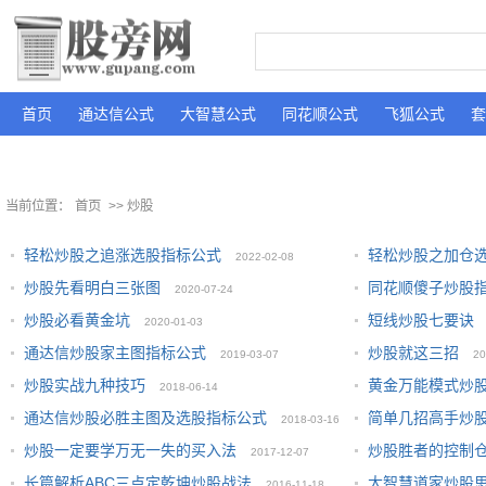
首页
通达信公式
大智慧公式
同花顺公式
飞狐公式
套
当前位置：
首页
>> 炒股
轻松炒股之追涨选股指标公式
轻松炒股之加仓
2022-02-08
炒股先看明白三张图
同花顺傻子炒股
2020-07-24
炒股必看黄金坑
短线炒股七要诀
2020-01-03
通达信炒股家主图指标公式
炒股就这三招
2019-03-07
20
炒股实战九种技巧
黄金万能模式炒
2018-06-14
通达信炒股必胜主图及选股指标公式
简单几招高手炒
2018-03-16
炒股一定要学万无一失的买入法
炒股胜者的控制
2017-12-07
长篇解析ABC三点定乾坤炒股战法
大智慧道家炒股
2016-11-18