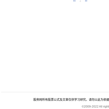
‹‹
1
››
股旁网所有股票公式及文章仅供学习研究，请勿以此为依据进行股
©2009-2022 All rig