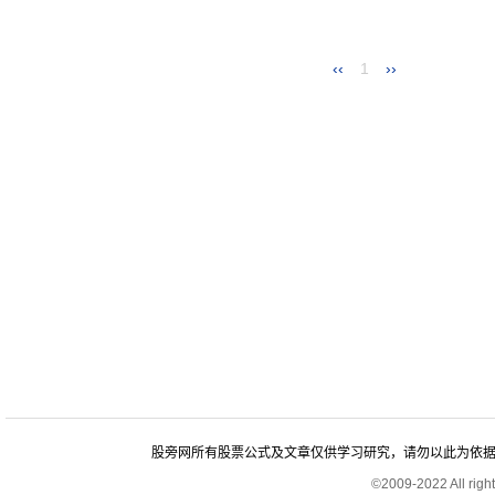
‹‹
1
››
股旁网所有股票公式及文章仅供学习研究，请勿以此为依据进行股
©2009-2022 All rig